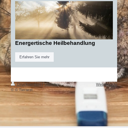
Energertische Heilbehandlung
Erfahren Sie mehr
Druckversion
|
Sitemap
Webansicht
© © Tierarzt