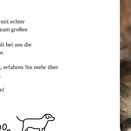
mit echter
 zum
große
n
lt bei uns die
e.
, erfahren Sie mehr über
.
n!