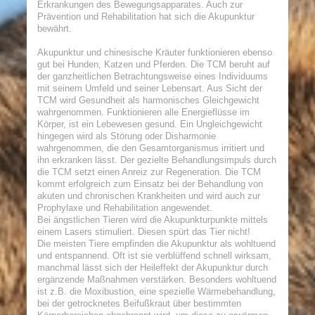
Erkrankungen des Bewegungsapparates. Auch zur
Prävention und Rehabilitation hat sich die Akupunktur
bewährt.
Akupunktur und chinesische Kräuter funktionieren ebenso
gut bei Hunden, Katzen und Pferden. Die TCM beruht auf
der ganzheitlichen Betrachtungsweise eines Individuums
mit seinem Umfeld und seiner Lebensart. Aus Sicht der
TCM wird Gesundheit als harmonisches Gleichgewicht
wahrgenommen. Funktionieren alle Energieflüsse im
Körper, ist ein Lebewesen gesund. Ein Ungleichgewicht
hingegen wird als Störung oder Disharmonie
wahrgenommen, die den Gesamtorganismus irritiert und
ihn erkranken lässt. Der gezielte Behandlungsimpuls durch
die TCM setzt einen Anreiz zur Regeneration. Die TCM
kommt erfolgreich zum Einsatz bei der Behandlung von
akuten und chronischen Krankheiten und wird auch zur
Prophylaxe und Rehabilitation angewendet.
Bei ängstlichen Tieren wird die Akupunkturpunkte mittels
einem Lasers stimuliert. Diesen spürt das Tier nicht!
Die meisten Tiere empfinden die Akupunktur als wohltuend
und entspannend. Oft ist sie verblüffend schnell wirksam,
manchmal lässt sich der Heileffekt der Akupunktur durch
ergänzende Maßnahmen verstärken. Besonders wohltuend
ist z.B. die Moxibustion, eine spezielle Wärmebehandlung,
bei der getrocknetes Beifußkraut über bestimmten